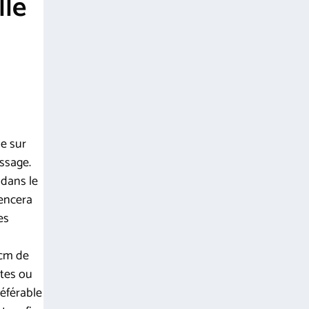
lle
u
se sur
issage.
 dans le
uencera
es
 cm de
ntes ou
référable