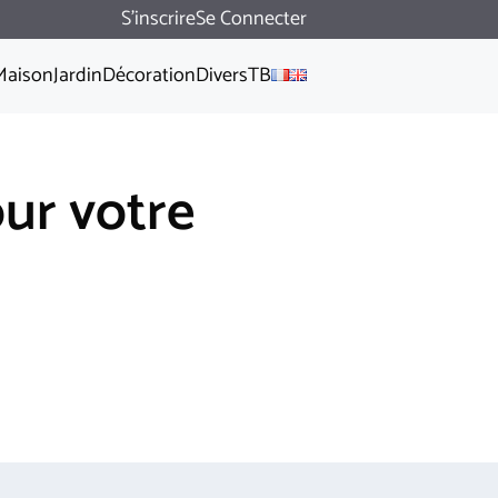
S'inscrire
Se Connecter
Maison
Jardin
Décoration
Divers
TB
our votre