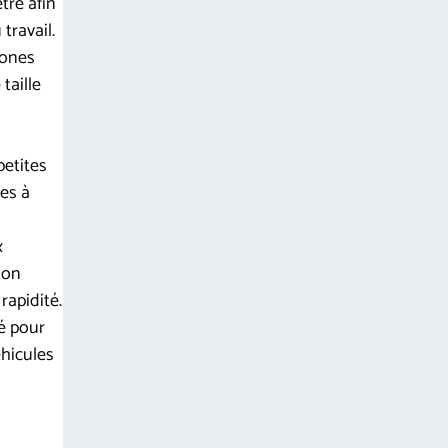
tre afin
 travail.
zones
 taille
petites
les à
x
bon
rapidité.
 pour
éhicules