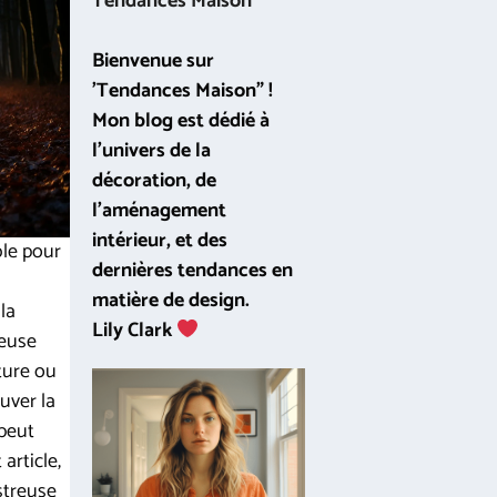
Tendances Maison
Bienvenue sur
'Tendances Maison" !
Mon blog est dédié à
l'univers de la
décoration, de
l'aménagement
intérieur, et des
ble pour
dernières tendances en
matière de design.
la
Lily Clark
seuse
ture ou
uver la
 peut
article,
ustreuse