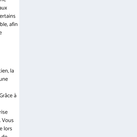
aux
certains
le, afin
e
ien, la
 une
 Grâce à
rise
e. Vous
e lors
n de