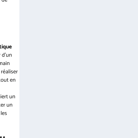
tique
r d’un
 main
réaliser
tout en
iert un
ter un
les