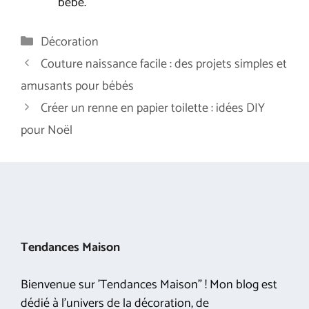
bébé.
Catégories
Décoration
Couture naissance facile : des projets simples et
amusants pour bébés
Créer un renne en papier toilette : idées DIY
pour Noël
Tendances Maison
Bienvenue sur 'Tendances Maison" ! Mon blog est
dédié à l'univers de la décoration, de