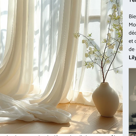
Te
Bie
Mon
déc
et 
de 
Lil