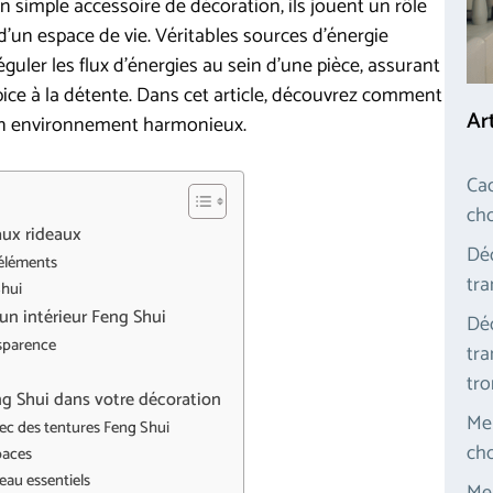
n simple accessoire de décoration, ils jouent un rôle
 d’un espace de vie. Véritables sources d’énergie
éguler les flux d’énergies au sein d’une pièce, assurant
ice à la détente. Dans cet article, découvrez comment
Ar
 un environnement harmonieux.
Cad
cho
aux rideaux
Déc
 éléments
tra
Shui
un intérieur Feng Shui
Déc
nsparence
tra
tr
ng Shui dans votre décoration
Meu
ec des tentures Feng Shui
cho
spaces
eau essentiels