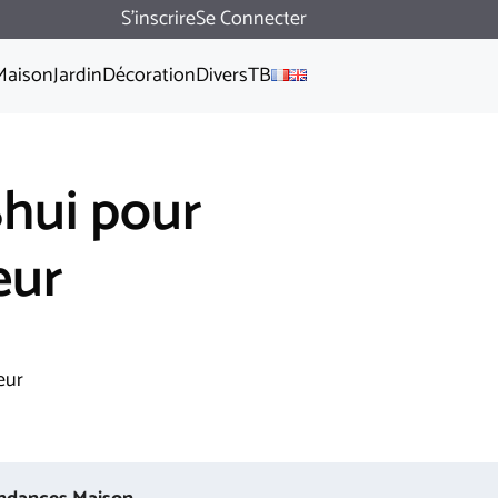
S'inscrire
Se Connecter
Maison
Jardin
Décoration
Divers
TB
Shui pour
eur
eur