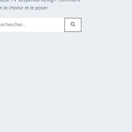
uble TV suspendu design : comment
n le choisir et le poser
hercher :