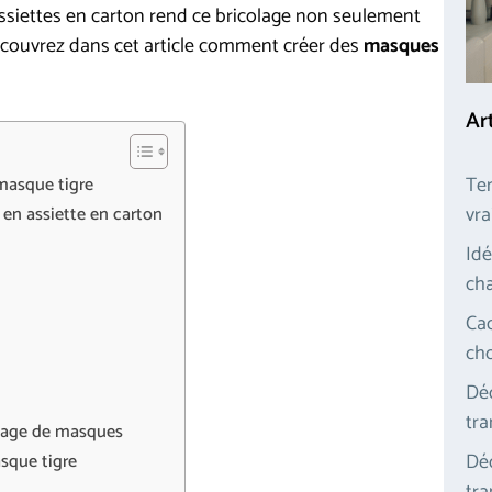
siettes en carton rend ce bricolage non seulement
ouvrez dans cet article comment créer des
masques
Ar
Ten
 masque tigre
vra
 en assiette en carton
Idé
cha
Cad
cho
Déc
tra
lage de masques
Déc
asque tigre