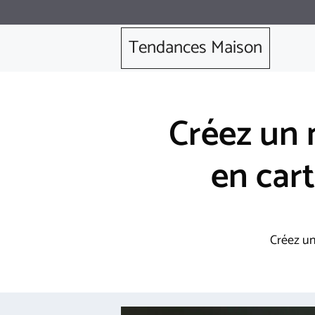
Aller
au
Tendances Maison
contenu
Créez un 
en car
Créez un