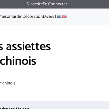
S'inscrire
Se Connecter
Maison
Jardin
Décoration
Divers
TB
 assiettes
chinois
n chinois