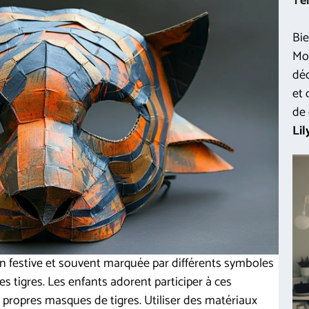
Te
Bie
Mon
déc
et 
de 
Lil
n festive et souvent marquée par différents symboles
s tigres. Les enfants adorent participer à ces
 propres masques de tigres. Utiliser des matériaux