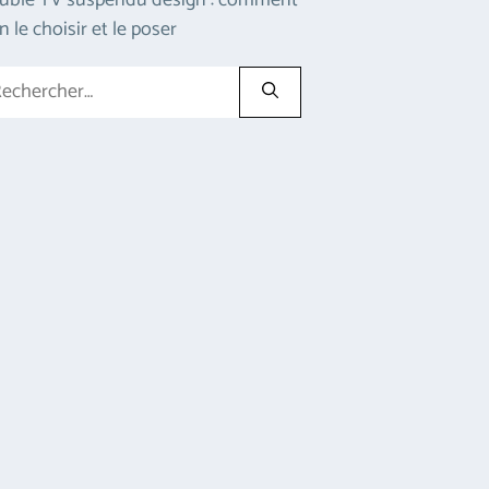
uble TV suspendu design : comment
n le choisir et le poser
hercher :