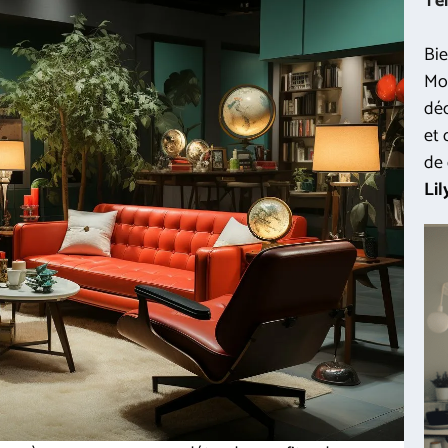
Te
Bie
Mon
déc
et 
de 
Lil