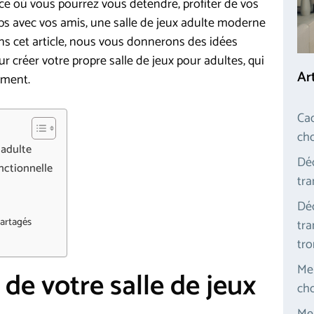
ace où vous pourrez vous détendre, profiter de vos
mps avec vos amis, une salle de jeux adulte moderne
ans cet article, nous vous donnerons des idées
créer votre propre salle de jeux pour adultes, qui
Ar
sement.
Cad
cho
 adulte
Déc
nctionnelle
tra
Déc
partagés
tra
tr
Meu
 de votre salle de jeux
cho