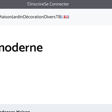
S'inscrire
Se Connecter
Maison
Jardin
Décoration
Divers
TB
e moderne