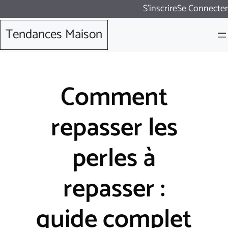
Aller
S'inscrire
Se Connecter
au
Tendances Maison
contenu
Comment
repasser les
perles à
repasser :
guide complet