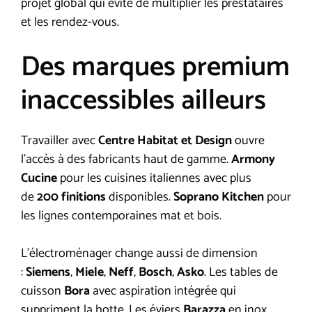
projet global qui évite de multiplier les prestataires
et les rendez-vous.
Des marques premium
inaccessibles ailleurs
Travailler avec
Centre Habitat et Design
ouvre
l’accès à des fabricants haut de gamme.
Armony
Cucine
pour les cuisines italiennes avec plus
de
200 finitions
disponibles.
Soprano Kitchen
pour
les lignes contemporaines mat et bois.
L’électroménager change aussi de dimension
:
Siemens
,
Miele
,
Neff
,
Bosch
,
Asko
. Les tables de
cuisson
Bora
avec aspiration intégrée qui
suppriment la hotte. Les éviers
Barazza
en inox