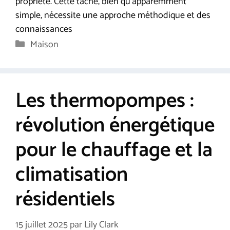
propriété. Cette tâche, bien qu’apparemment
simple, nécessite une approche méthodique et des
connaissances
Catégories
Maison
Les thermopompes :
révolution énergétique
pour le chauffage et la
climatisation
résidentiels
15 juillet 2025
par
Lily Clark