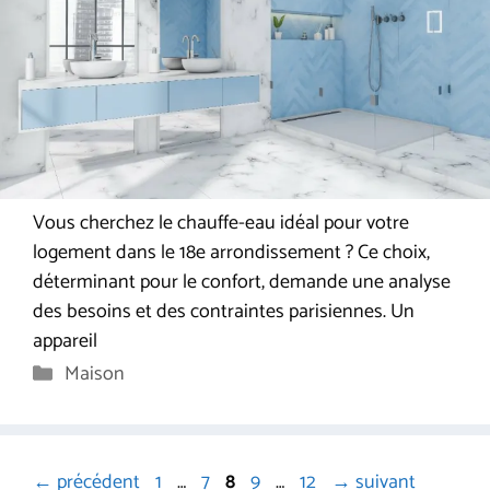
Vous cherchez le chauffe-eau idéal pour votre
logement dans le 18e arrondissement ? Ce choix,
déterminant pour le confort, demande une analyse
des besoins et des contraintes parisiennes. Un
appareil
Catégories
Maison
Page
Page
Page
Page
Page
←
précédent
1
…
7
8
9
…
12
→
suivant