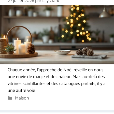
27 juillet 2026
par
Lily Clark
Chaque année, l’approche de Noël réveille en nous
une envie de magie et de chaleur. Mais au-delà des
vitrines scintillantes et des catalogues parfaits, il y a
une autre voie
Catégories
Maison