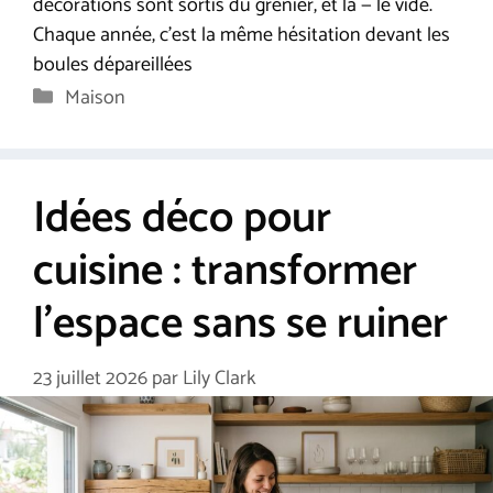
décorations sont sortis du grenier, et là — le vide.
Chaque année, c’est la même hésitation devant les
boules dépareillées
Catégories
Maison
Idées déco pour
cuisine : transformer
l’espace sans se ruiner
23 juillet 2026
par
Lily Clark